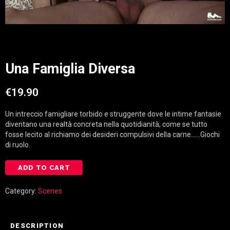
Una Famiglia Diversa
€
19.90
Un intreccio famigliare torbido e struggente dove le intime fantasie
diventano una realtà concreta nella quotidianità, come se tutto
fosse lecito al richiamo dei desideri compulsivi della carne……Giochi
di ruolo.
U
ADD TO CART
n
a
F
Category:
Scenes
a
m
i
g
DESCRIPTION
l