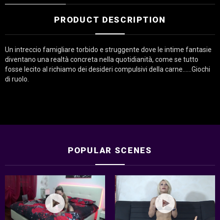
i
a
PRODUCT DESCRIPTION
D
i
v
e
Un intreccio famigliare torbido e struggente dove le intime fantasie
r
diventano una realtà concreta nella quotidianità, come se tutto
s
fosse lecito al richiamo dei desideri compulsivi della carne……Giochi
a
q
di ruolo.
u
a
n
t
i
t
y
POPULAR SCENES